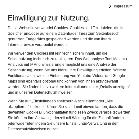
Leichte Sprache
Impressum
Einwilligung zur Nutzung.
Spessartmuseum
Navig
im Schloss zu Lohr am Main
Diese Webseite verwendet Cookies. Cookies sind Textdateien, die im
Speicher und/oder auf einem Datenträger Ihres zum Seitenbesuch
genutzten Endgerätes gespeichert werden und die von Ihrem
Not im Spessart
Internetbrowser verarbeitet werden.
Wir verwenden Cookies mit rein technischem Inhalt, um die
Seitennutzung technisch zu realisieren. Das Webanalyse-Tool Matomo
Analytics mit IP Anonymisierung ermöglicht uns eine Analyse der
Seitennutzung, wenn Sie uns hierzu Ihre Einwilligung erteilen. Weitere
Funktionalitäten, wie die Einbindung von Youtube-Videos und Google
Maps sind ebenfalls optional und können von Ihnen aktiv gewählt
werden. Sie finden hierzu weitere Informationen unter „Details anzeigen“
und in
unseren Datenschutzhinweisen
.
Wenn Sie auf „Einstellungen speichern & schließen“ oder „Alle
akzeptieren“ klicken, erklären Sie sich damit einverstanden, dass die
gewählten Cookies/Funktionalitäten für diesen Zweck verarbeitet werden.
Sie können Ihre Auswahl jederzeit mit Wirkung für die Zukunft ändern
oder widerrufen indem Sie unsere Einstellungs-Verwaltung in den
Datenschutzhinweisen nutzen.