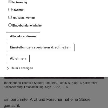
Notwendig
Statistik
YouTube / Vimeo
Eingebundene Inhalte
Alle akzeptieren
Einstellungen speichern & schließen
Ablehnen
Details anzeigen
Notwendig
Tagelöhnerin Theresia Stauder, um 1910, Foto N.N. Stadt- & Stiftsarchiv
Diese Cookies sind für den Betrieb der Seite unbedingt notwendig.
Aschaffenburg, Fotosammlung, Sign. SSAA, FR 6
Hierbei werden keinerlei personenbezogenen Daten gespeichert.
Lediglich eine anonyme Session-ID wird hinterlegt.
Ein berühmter Arzt und Forscher hat eine Studie
Statistik
gemacht.