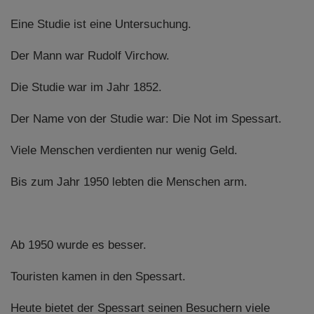
Diese Website nutzt Matomo Analytics für die Auswertung der
Seitenaufrufe als Statistik. Die hierdurch gespeicherten Daten werden
Eine Studie ist eine Untersuchung.
ausschließlich auf unseren eigenen Servern gespeichert. Eine
Übertragung an Dritte erfolgt nicht. Wir verwenden die Funktion
Der Mann war Rudolf Virchow.
AnonymizeIP zur Anonymisierung Ihrer IP-Adresse, so dass diese gekürzt
wird und nicht mehr Ihrem Besuch auf unserer Internetseite zugeordnet
werden kann.
Die Studie war im Jahr 1852.
YouTube / Vimeo
Der Name von der Studie war: Die Not im Spessart.
Videos werden über die Plattformen YouTube oder Vimeo eingebunden.
Wir nutzen YouTube im erweiterten Datenschutzmodus. Dieser Modus
Viele Menschen verdienten nur wenig Geld.
bewirkt laut YouTube, dass YouTube keine Informationen über die
Besucher auf dieser Website speichert, bevor diese sich das Video
ansehen.
Bis zum Jahr 1950 lebten die Menschen arm.
Eingebundene Inhalte
Optional sind externe Inhalte auf den Seiten dieser Website
eingebunden. Das können Kartendienste wie z.B. Google Maps sein
Ab 1950 wurde es besser.
oder auch Anwendungen einer externen Website.
Touristen kamen in den Spessart.
Heute bietet der Spessart seinen Besuchern viele