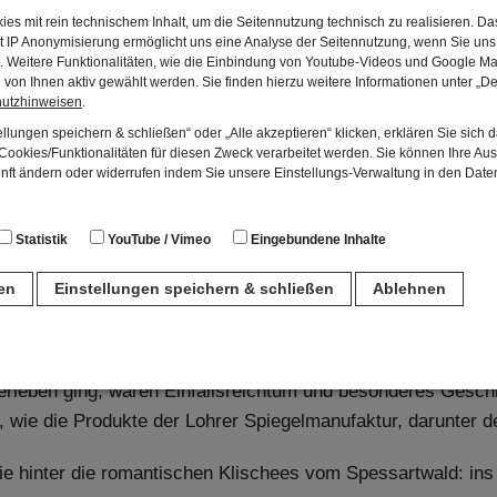
es mit rein technischem Inhalt, um die Seitennutzung technisch zu realisieren. 
t IP Anonymisierung ermöglicht uns eine Analyse der Seitennutzung, wenn Sie uns 
en. Weitere Funktionalitäten, wie die Einbindung von Youtube-Videos und Google Ma
von Ihnen aktiv gewählt werden. Sie finden hierzu weitere Informationen unter „De
hutzhinweisen
.
llungen speichern & schließen“ oder „Alle akzeptieren“ klicken, erklären Sie sich 
ookies/Funktionalitäten für diesen Zweck verarbeitet werden. Sie können Ihre Aus
unft ändern oder widerrufen indem Sie unsere Einstellungs-Verwaltung in den Dat
Geschichte und Geschichten: Das Spessartmuseum im Schl
Statistik
YouTube / Vimeo
Eingebundene Inhalte
eck und der Kurfürsten von Mainz präsentiert das Spessart
ren
Einstellungen speichern & schließen
Ablehnen
Deutschlands unter dem Motto „Mensch und Wald“.
n
örster, Fabrikanten, Handwerker, Waldarbeiter und Räuber –
rleben ging, waren Einfallsreichtum und besonderes Geschic
für den Betrieb der Seite unbedingt notwendig. Hierbei werden keinerlei person
 wie die Produkte der Lohrer Spiegelmanufaktur, darunter d
ch eine anonyme Session-ID wird hinterlegt.
e hinter die romantischen Klischees vom Spessartwald: ins