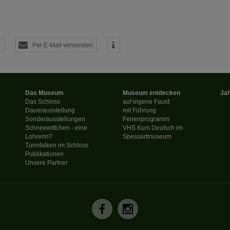
Matomo Analytics für die Auswertung der Seitenaufrufe als Statistik. Die hierdurch
ch auf unseren eigenen Servern gespeichert. Eine Übertragung an Dritte erfolgt ni
izeIP zur Anonymisierung Ihrer IP-Adresse, so dass diese gekürzt wird und nicht
tseite zugeordnet werden kann.
Per E-Mail versenden
meo
 die Plattformen YouTube oder Vimeo eingebunden. Wir nutzen YouTube im erweit
ieser Modus bewirkt laut YouTube, dass YouTube keine Informationen über die B
bevor diese sich das Video ansehen.
Das Museum
Museum entdecken
Ja
 Inhalte
Das Schloss
auf eigene Faust
Dauerausstellung
mit Führung
ne Inhalte auf den Seiten dieser Website eingebunden. Das können Kartendienste 
Sonderausstellungen
Ferienprogramm
endungen einer externen Website.
Schneewittchen - eine
VHS Kurs Deutsch im
Lohrerin?
Spessartmuseum
Turmfalken im Schloss
Publikationen
Unsere Partner