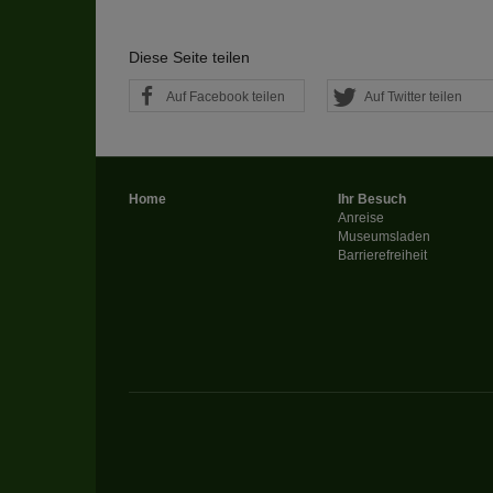
Diese Website nutzt 
werden ausschließli
die Funktion Anonym
Diese Seite teilen
auf unserer Interne
Auf Facebook teilen
Auf Twitter teilen
YouTube / Vi
Videos werden über
Datenschutzmodus. D
Website speichert, 
Home
Ihr Besuch
Eingebundene
Anreise
Museumsladen
Optional sind exter
Barrierefreiheit
sein oder auch Anw