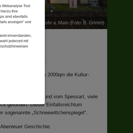
Das Webanalyse-Tool
hierzu Ihre
ps sind ebenfalls
tails anzeigen“ und
Das Schloss zu Lohr a. Main (Foto: B. Grimm)
damit einverstanden,
wahl jederzeit mit
enschutzhinweisen
oss zu Lohr am Main.
museum auf mehr als 2000qm die Kultur-
 sie alle lebten im und vom Spessart, viele
k gefordert. Dieser Einfallsreichtum
enbezogenen Daten
er sogenannte „Schneewittchenspiegel“.
 Abenteuer Geschichte.