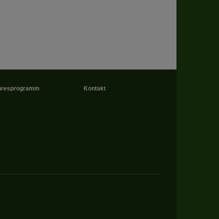
 gespeicherten Daten
cht. Wir verwenden
 mehr Ihrem Besuch
erten
esucher auf dieser
hresprogramm
Kontakt
wie z.B. Google Maps