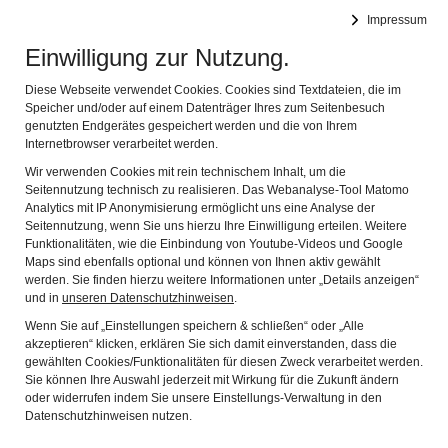
Leichte Sprache
Impressum
Einwilligung zur Nutzung.
Spessartmuseum
Navig
im Schloss zu Lohr am Main
Diese Webseite verwendet Cookies. Cookies sind Textdateien, die im
Speicher und/oder auf einem Datenträger Ihres zum Seitenbesuch
genutzten Endgerätes gespeichert werden und die von Ihrem
Kontakt
Internetbrowser verarbeitet werden.
Wir verwenden Cookies mit rein technischem Inhalt, um die
Seitennutzung technisch zu realisieren. Das Webanalyse-Tool Matomo
Die mit einem * gekennzeichten Felder sind Pflichtfelder
Analytics mit IP Anonymisierung ermöglicht uns eine Analyse der
und müssen ausgefüllt werden.
Seitennutzung, wenn Sie uns hierzu Ihre Einwilligung erteilen. Weitere
Funktionalitäten, wie die Einbindung von Youtube-Videos und Google
Maps sind ebenfalls optional und können von Ihnen aktiv gewählt
Vorname
werden. Sie finden hierzu weitere Informationen unter „Details anzeigen“
und in
unseren Datenschutzhinweisen
.
Wenn Sie auf „Einstellungen speichern & schließen“ oder „Alle
Name
akzeptieren“ klicken, erklären Sie sich damit einverstanden, dass die
gewählten Cookies/Funktionalitäten für diesen Zweck verarbeitet werden.
Sie können Ihre Auswahl jederzeit mit Wirkung für die Zukunft ändern
oder widerrufen indem Sie unsere Einstellungs-Verwaltung in den
Datenschutzhinweisen nutzen.
PLZ