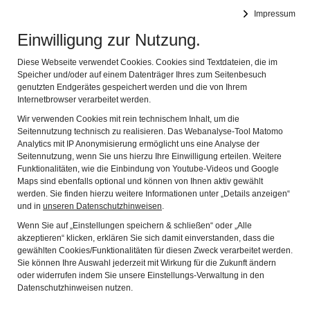
Leichte Sprache
Impressum
Einwilligung zur Nutzung.
Spessartmuseum
Navig
im Schloss zu Lohr am Main
Diese Webseite verwendet Cookies. Cookies sind Textdateien, die im
Speicher und/oder auf einem Datenträger Ihres zum Seitenbesuch
genutzten Endgerätes gespeichert werden und die von Ihrem
Jagd und Forst
Internetbrowser verarbeitet werden.
Wir verwenden Cookies mit rein technischem Inhalt, um die
Seitennutzung technisch zu realisieren. Das Webanalyse-Tool Matomo
Analytics mit IP Anonymisierung ermöglicht uns eine Analyse der
Seitennutzung, wenn Sie uns hierzu Ihre Einwilligung erteilen. Weitere
Funktionalitäten, wie die Einbindung von Youtube-Videos und Google
Maps sind ebenfalls optional und können von Ihnen aktiv gewählt
werden. Sie finden hierzu weitere Informationen unter „Details anzeigen“
und in
unseren Datenschutzhinweisen
.
Wenn Sie auf „Einstellungen speichern & schließen“ oder „Alle
akzeptieren“ klicken, erklären Sie sich damit einverstanden, dass die
gewählten Cookies/Funktionalitäten für diesen Zweck verarbeitet werden.
Sie können Ihre Auswahl jederzeit mit Wirkung für die Zukunft ändern
oder widerrufen indem Sie unsere Einstellungs-Verwaltung in den
Datenschutzhinweisen nutzen.