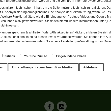
ten Endgerätes gespeichert werden und die von Ihrem Internetbrowser verarbeite
es mit rein technischem Inhalt, um die Seitennutzung technisch zu realisieren. 
t IP Anonymisierung ermöglicht uns eine Analyse der Seitennutzung, wenn Sie uns 
en. Weitere Funktionalitäten, wie die Einbindung von Youtube-Videos und Google Ma
von Ihnen aktiv gewählt werden. Sie finden hierzu weitere Informationen unter „De
hutzhinweisen
.
Per E-Mail versenden
llungen speichern & schließen“ oder „Alle akzeptieren“ klicken, erklären Sie sich 
ookies/Funktionalitäten für diesen Zweck verarbeitet werden. Sie können Ihre Aus
unft ändern oder widerrufen indem Sie unsere Einstellungs-Verwaltung in den Dat
Das Museum
Museum entdecken
Ja
Das Schloss
auf eigene Faust
Statistik
YouTube / Vimeo
Eingebundene Inhalte
Dauerausstellung
mit Führung
Sonderausstellungen
Ferienprogramm
ren
Einstellungen speichern & schließen
Ablehnen
Schneewittchen - eine
VHS Kurs Deutsch im
Lohrerin?
Spessartmuseum
Turmfalken im Schloss
n
Publikationen
Unsere Partner
für den Betrieb der Seite unbedingt notwendig. Hierbei werden keinerlei person
ch eine anonyme Session-ID wird hinterlegt.