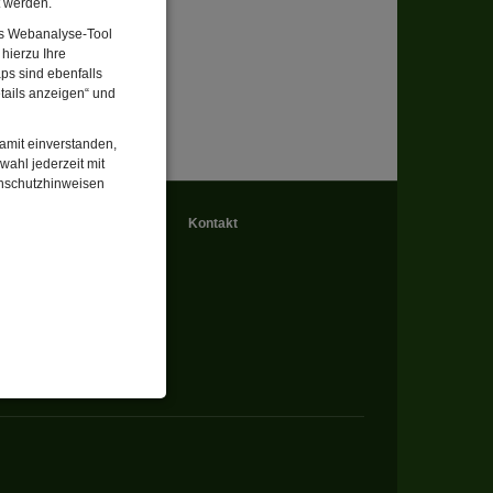
t werden.
Das Webanalyse-Tool
hierzu Ihre
ps sind ebenfalls
tails anzeigen“ und
damit einverstanden,
wahl jederzeit mit
enschutzhinweisen
hresprogramm
Kontakt
enbezogenen Daten