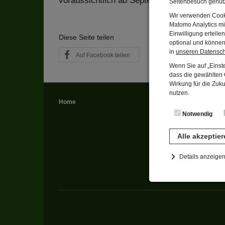
voraussichtlich ab September 2026
Seitenbesuch genutz
Wir verwenden Cooki
Matomo Analytics mi
Einwilligung erteil
Diese Seite teilen
optional und können 
in
unseren Datensc
Auf Facebook teilen
Auf Twitter teilen
Wenn Sie auf „Einste
dass die gewählten C
Wirkung für die Zuk
nutzen.
Home
Ihr Besuch
Anreise
Notwendig
Museumsladen
Barrierefreiheit
Alle akzeptie
Details anzeige
Notwendig
Diese Cookies sind 
gespeichert. Ledigli
Statistik