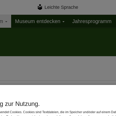
Leichte Sprache
um
Museum entdecken
Jahresprogramm
chen Trends und Tradition"
- Wanderausstellung des Bezi
ng zur Nutzung.
 Vorgeschmack.
endet Cookies. Cookies sind Textdateien, die im Speicher und/oder auf einem Dat