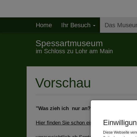
Home
Ihr Besuch
Das Muse
Spessartmuseum
im Schloss zu Lohr am Main
Vorschau
"Was zieh ich nur an? Unterfranken zwis
Einwilligu
Hier finden Sie schon einmal einen kleinen
Diese Webseite verw