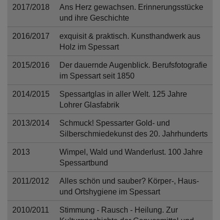
Diese Website nutzt Matomo Analytics für die Auswertung der
2017/2018
Ans Herz gewachsen. Erinnerungsstücke
Seitenaufrufe als Statistik. Die hierdurch gespeicherten Daten werden
und ihre Geschichte
ausschließlich auf unseren eigenen Servern gespeichert. Eine
Übertragung an Dritte erfolgt nicht. Wir verwenden die Funktion
2016/2017
exquisit & praktisch. Kunsthandwerk aus
AnonymizeIP zur Anonymisierung Ihrer IP-Adresse, so dass diese gekürzt
Holz im Spessart
wird und nicht mehr Ihrem Besuch auf unserer Internetseite zugeordnet
werden kann.
2015/2016
Der dauernde Augenblick. Berufsfotografie
YouTube / Vimeo
im Spessart seit 1850
Videos werden über die Plattformen YouTube oder Vimeo eingebunden.
2014/2015
Spessartglas in aller Welt. 125 Jahre
Wir nutzen YouTube im erweiterten Datenschutzmodus. Dieser Modus
Lohrer Glasfabrik
bewirkt laut YouTube, dass YouTube keine Informationen über die
Besucher auf dieser Website speichert, bevor diese sich das Video
2013/2014
Schmuck! Spessarter Gold- und
ansehen.
Silberschmiedekunst des 20. Jahrhunderts
Eingebundene Inhalte
2013
Wimpel, Wald und Wanderlust. 100 Jahre
Optional sind externe Inhalte auf den Seiten dieser Website
Spessartbund
eingebunden. Das können Kartendienste wie z.B. Google Maps sein
oder auch Anwendungen einer externen Website.
2011/2012
Alles schön und sauber? Körper-, Haus-
und Ortshygiene im Spessart
2010/2011
Stimmung - Rausch - Heilung. Zur