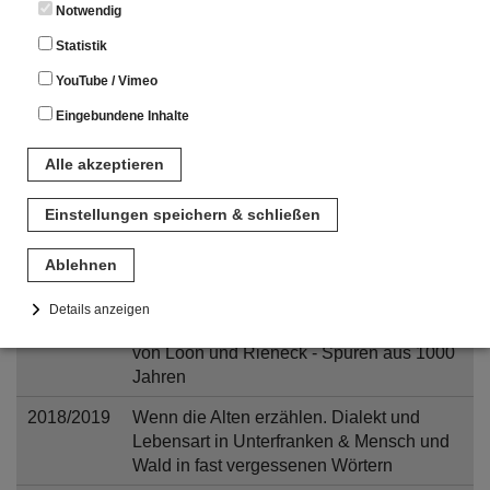
Notwendig
2022/2023
Der Weihnachtsbaum - eine unendliche
Geschichte
Statistik
YouTube / Vimeo
2021/2022
Tierisch gut! Last-, Reit- und Zugtiere im
Spessart
Eingebundene Inhalte
2021
Rund um die Burg. Eine
Alle akzeptieren
Wanderausstellung des Bezirk
Unterfranken
Einstellungen speichern & schließen
2019/2020
Leicht und Schwer. Kunst und
Kunsthandwerk aus Papier und Metall im
Ablehnen
Spessart im 20. Jahrhundert
Details anzeigen
2019
Von Flandern nach Franken. Die Grafen
Notwendig
von Loon und Rieneck - Spuren aus 1000
Jahren
Diese Cookies sind für den Betrieb der Seite unbedingt notwendig.
Hierbei werden keinerlei personenbezogenen Daten gespeichert.
2018/2019
Wenn die Alten erzählen. Dialekt und
Lediglich eine anonyme Session-ID wird hinterlegt.
Lebensart in Unterfranken & Mensch und
Statistik
Wald in fast vergessenen Wörtern