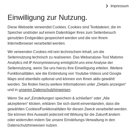
Leichte Sprache
Impressum
Einwilligung zur Nutzung.
Spessartmuseum
Navig
im Schloss zu Lohr am Main
Diese Webseite verwendet Cookies. Cookies sind Textdateien, die im
Speicher und/oder auf einem Datenträger Ihres zum Seitenbesuch
genutzten Endgerätes gespeichert werden und die von Ihrem
Rückblick
Internetbrowser verarbeitet werden.
Wir verwenden Cookies mit rein technischem Inhalt, um die
Seitennutzung technisch zu realisieren. Das Webanalyse-Tool Matomo
Analytics mit IP Anonymisierung ermöglicht uns eine Analyse der
Jahr
Ausstellungstitel
Seitennutzung, wenn Sie uns hierzu Ihre Einwilligung erteilen. Weitere
Funktionalitäten, wie die Einbindung von Youtube-Videos und Google
2024/2025
Sport - Eure Geschichten aus
Maps sind ebenfalls optional und können von Ihnen aktiv gewählt
Unterfranken & Sport in Lohr - Die
werden. Sie finden hierzu weitere Informationen unter „Details anzeigen“
Anfänge
und in
unseren Datenschutzhinweisen
.
Wenn Sie auf „Einstellungen speichern & schließen“ oder „Alle
2023/2024
Es war einmal... Upcycling im Spessart
akzeptieren“ klicken, erklären Sie sich damit einverstanden, dass die
gewählten Cookies/Funktionalitäten für diesen Zweck verarbeitet werden.
2023
Woher | Wohin - eine Ausstellung vom
Sie können Ihre Auswahl jederzeit mit Wirkung für die Zukunft ändern
Ankommen und Weggehen. Eine
oder widerrufen indem Sie unsere Einstellungs-Verwaltung in den
Wanderausstellung des Bezirk
Datenschutzhinweisen nutzen.
Unterfranken